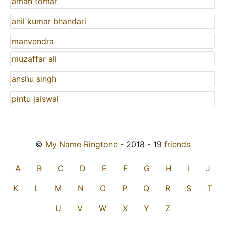
aman tomar
anil kumar bhandari
manvendra
muzaffar ali
anshu singh
pintu jaiswal
©
My Name Ringtone
- 2018 - 19
friends
A
B
C
D
E
F
G
H
I
J
K
L
M
N
O
P
Q
R
S
T
U
V
W
X
Y
Z