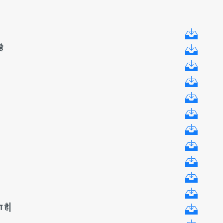
ै
 है|