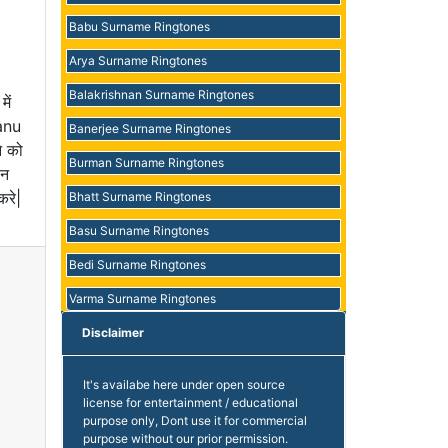
Babu Surname Ringtones
Arya Surname Ringtones
Balakrishnan Surname Ringtones
ें
Tanu
Banerjee Surname Ringtones
े को
Burman Surname Ringtones
ोन
करे|
Bhatt Surname Ringtones
Basu Surname Ringtones
Bedi Surname Ringtones
Varma Surname Ringtones
Disclaimer
It's availabe here under open source
license for entertainment / educational
purpose only, Dont use it for commercial
purpose without our prior permission.