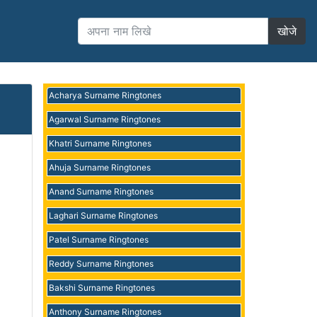
खोजे
Acharya Surname Ringtones
Agarwal Surname Ringtones
Khatri Surname Ringtones
Ahuja Surname Ringtones
Anand Surname Ringtones
Laghari Surname Ringtones
Patel Surname Ringtones
Reddy Surname Ringtones
Bakshi Surname Ringtones
Anthony Surname Ringtones