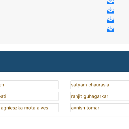
en
satyam chaurasia
ati
ranjit guhagarkar
 agnieszka mota alves
avnish tomar