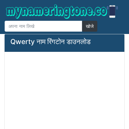
खोजे
Qwerty नाम रिंगटोन डाउनलोड