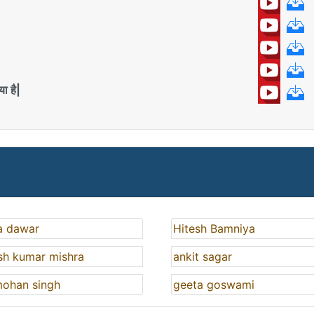
ा है|
a dawar
Hitesh Bamniya
sh kumar mishra
ankit sagar
mohan singh
geeta goswami