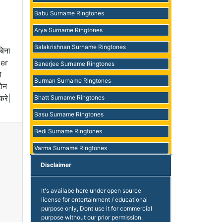
Babu Surname Ringtones
Arya Surname Ringtones
Balakrishnan Surname Ringtones
बिना
yer
Banerjee Surname Ringtones
ो
Burman Surname Ringtones
टोन
करे|
Bhatt Surname Ringtones
Basu Surname Ringtones
Bedi Surname Ringtones
Varma Surname Ringtones
Disclaimer
It's availabe here under open source
license for entertainment / educational
purpose only, Dont use it for commercial
purpose without our prior permission.