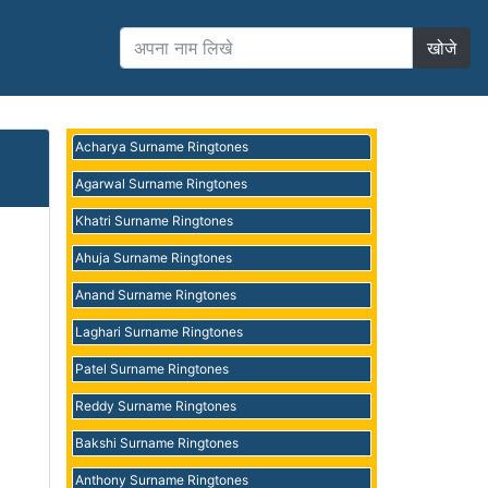
खोजे
Acharya Surname Ringtones
Agarwal Surname Ringtones
Khatri Surname Ringtones
Ahuja Surname Ringtones
Anand Surname Ringtones
Laghari Surname Ringtones
Patel Surname Ringtones
Reddy Surname Ringtones
Bakshi Surname Ringtones
Anthony Surname Ringtones