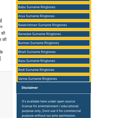
Babu Surname Ringtones
Arya Surname Ringtones
ाई
Balakrishnan Surname Ringtones
ोन
त की
Banerjee Surname Ringtones
म की
Burman Surname Ringtones
के
Bhatt Surname Ringtones
|
Basu Surname Ringtones
Bedi Surname Ringtones
Varma Surname Ringtones
Disclaimer
It's availabe here under open source
license for entertainment / educational
purpose only, Dont use it for commercial
purpose without our prior permission.