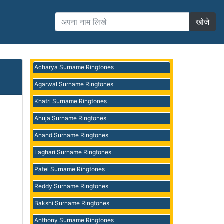
खोजे
Acharya Surname Ringtones
Agarwal Surname Ringtones
Khatri Surname Ringtones
Ahuja Surname Ringtones
Anand Surname Ringtones
Laghari Surname Ringtones
Patel Surname Ringtones
Reddy Surname Ringtones
Bakshi Surname Ringtones
Anthony Surname Ringtones